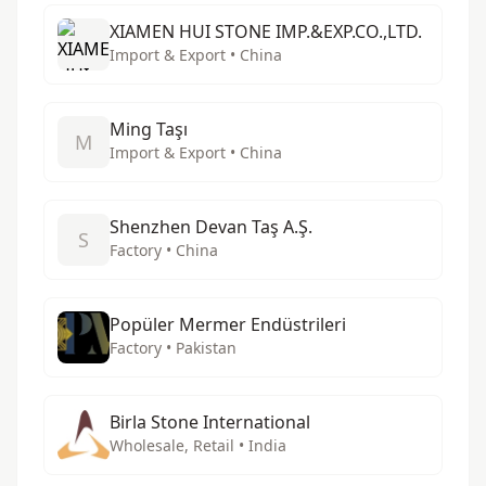
XIAMEN HUI STONE IMP.&EXP.CO.,LTD.
Import & Export • China
Ming Taşı
M
Import & Export • China
Shenzhen Devan Taş A.Ş.
S
Factory • China
Popüler Mermer Endüstrileri
Factory • Pakistan
Birla Stone International
Wholesale, Retail • India