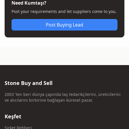
Need Kumtaşı?
Post your requirements and let suppliers come to you.
Post Buying Lead
Stone Buy and Sell
2003 'ten beri dünya çapında taş tedarikçilerini, üreticilerini
ve alıcılarını birbirine bağlayan küresel pazar.
Keşfet
Şirket Rehberi