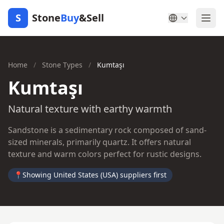
S
Stone
Buy
&Sell
Home
/
Stone Types
/
Kumtaşı
Kumtaşı
Natural texture with earthy warmth
Sandstone is a sedimentary rock composed of sand-
sized minerals, primarily quartz. It offers natural
texture and warm colors perfect for rustic designs.
📍
Showing United States (USA) suppliers first