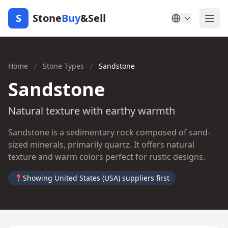
S
Stone
Buy
&Sell
Home
/
Stone Types
/
Sandstone
Sandstone
Natural texture with earthy warmth
Sandstone is a sedimentary rock composed of sand-
sized minerals, primarily quartz. It offers natural
texture and warm colors perfect for rustic designs.
📍
Showing United States (USA) suppliers first