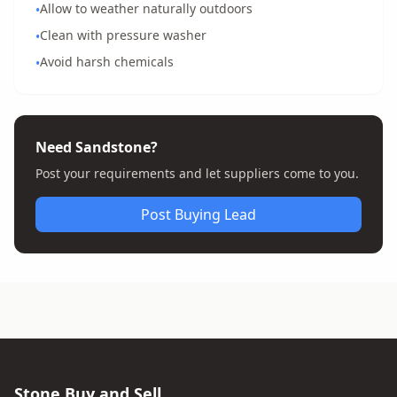
Allow to weather naturally outdoors
•
Clean with pressure washer
•
Avoid harsh chemicals
•
Need Sandstone?
Post your requirements and let suppliers come to you.
Post Buying Lead
Stone Buy and Sell