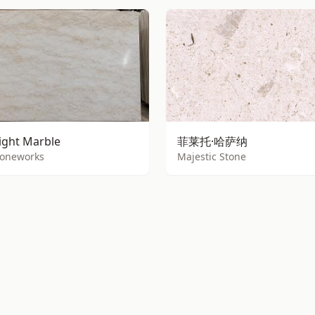
Light Marble
菲莱托·哈萨纳
toneworks
Majestic Stone