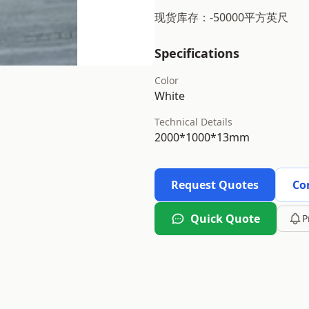
现货库存：-50000平方英尺
Specifications
Color
White
Technical Details
2000*1000*13mm
Request Quotes
Co
Quick Quote
P