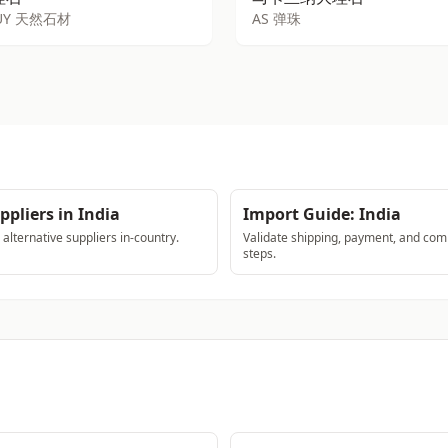
HUY 天然石材
AS 弹珠
ppliers in India
Import Guide: India
lternative suppliers in-country.
Validate shipping, payment, and com
steps.