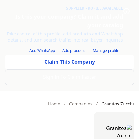
SUPPLIER PROFILE AVAILABLE
Is this your company? Claim it and add
your catalog.
Take control of this profile, add products and WhatsApp
details, and turn search traffic into real buyer inquiries.
Add WhatsApp
Add products
Manage profile
Claim This Company
Sign In To Claim Faster
Home
/
Companies
/
Granitos Zucchi