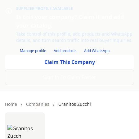
SUPPLIER PROFILE AVAILABLE
Is this your company? Claim it and add
your catalog.
Take control of this profile, add products and WhatsApp
details, and turn search traffic into real buyer inquiries.
Manage profile
Add products
Add WhatsApp
Claim This Company
Sign In To Claim Faster
Home
/
Companies
/
Granitos Zucchi