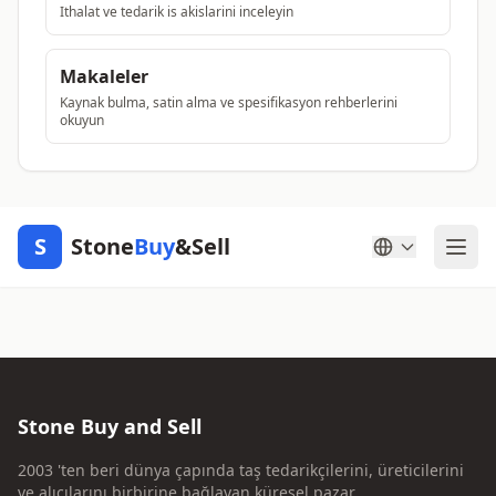
Ithalat ve tedarik is akislarini inceleyin
Makaleler
Kaynak bulma, satin alma ve spesifikasyon rehberlerini
okuyun
S
Stone
Buy
&Sell
Stone Buy and Sell
2003 'ten beri dünya çapında taş tedarikçilerini, üreticilerini
ve alıcılarını birbirine bağlayan küresel pazar.