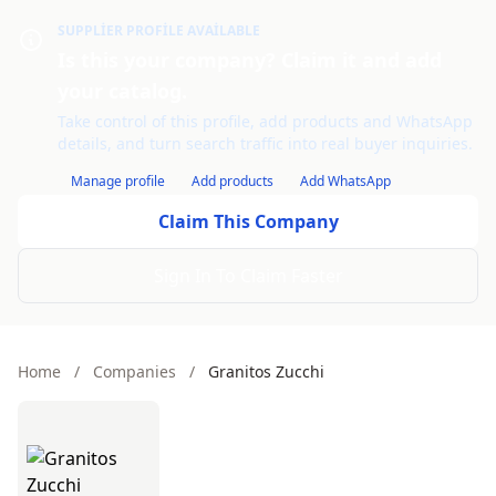
SUPPLIER PROFILE AVAILABLE
Is this your company? Claim it and add
your catalog.
Take control of this profile, add products and WhatsApp
details, and turn search traffic into real buyer inquiries.
Manage profile
Add products
Add WhatsApp
Claim This Company
Sign In To Claim Faster
Home
/
Companies
/
Granitos Zucchi