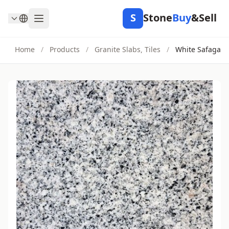
S
Stone
Buy
&Sell
Home
/
Products
/
Granite Slabs, Tiles
/
White Safaga