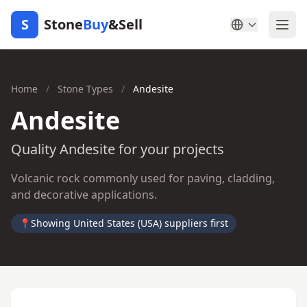
S
Stone
Buy
&Sell
Home
/
Stone Types
/
Andesite
Andesite
Quality Andesite for your projects
Volcanic rock commonly used for paving, cladding,
and decorative applications.
📍
Showing United States (USA) suppliers first