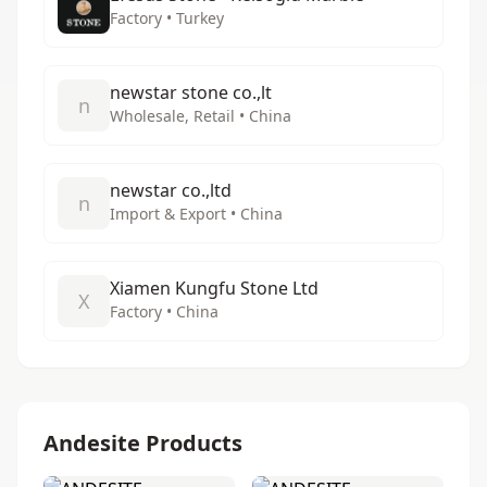
Factory • Turkey
newstar stone co.,lt
n
Wholesale, Retail • China
newstar co.,ltd
n
Import & Export • China
Xiamen Kungfu Stone Ltd
X
Factory • China
Andesite Products