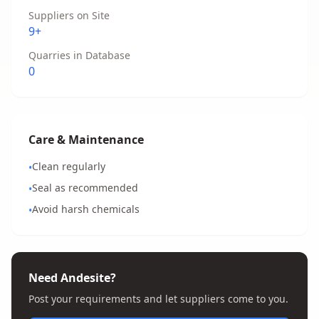
Suppliers on Site
9+
Quarries in Database
0
Care & Maintenance
Clean regularly
•
Seal as recommended
•
Avoid harsh chemicals
•
Need Andesite?
Post your requirements and let suppliers come to you.