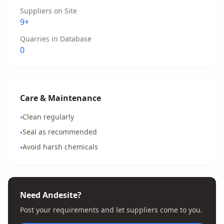
Suppliers on Site
9+
Quarries in Database
0
Care & Maintenance
Clean regularly
•
Seal as recommended
•
Avoid harsh chemicals
•
Need Andesite?
Post your requirements and let suppliers come to you.