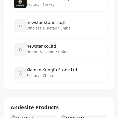
Factory • Turkey
newstar stone co.,lt
n
Wholesale, Retail • China
newstar co.,ltd
n
Import & Export • China
Xiamen Kungfu Stone Ltd
X
Factory • China
Andesite Products