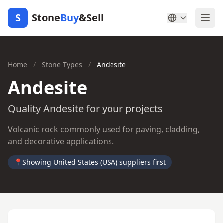
S
Stone
Buy
&Sell
Home
/
Stone Types
/
Andesite
Andesite
Quality Andesite for your projects
Volcanic rock commonly used for paving, cladding,
and decorative applications.
📍
Showing United States (USA) suppliers first