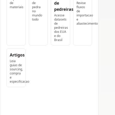
de
de
de
Revise
materiais
pedra
fluxos
pedreiras
no
de
mundo
Acesse
importacao
todo
datasets
e
de
abastecimento
pedreiras
dos EUA
e do
Brasil
Artigos
Leia
guias de
sourcing,
compra
e
especificacao