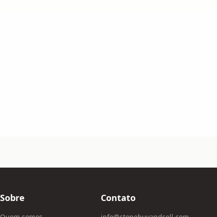
Sobre
Contato
Quem somos
info@stonebuyandsell.com