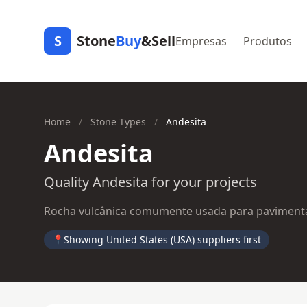
S
Stone
Buy
&Sell
Empresas
Produtos
Home
/
Stone Types
/
Andesita
Andesita
Quality Andesita for your projects
Rocha vulcânica comumente usada para pavimentaç
📍
Showing United States (USA) suppliers first