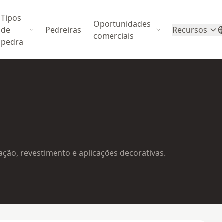
Tipos
Oportunidades
de
Pedreiras
Recursos
comerciais
pedra
ão, revestimento e aplicações decorativas.