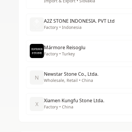
Import & Export • Slovakia
A2Z STONE INDONESIA. PVT Ltd
Factory • Indonesia
Mármore Reisoglu
Factory • Turkey
Newstar Stone Co., Ltda.
N
Wholesale, Retail • China
Xiamen Kungfu Stone Ltda.
X
Factory • China