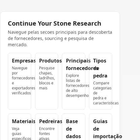
Continue Your Stone Research
Navegue pelas secoes principais para descoberta
de fornecedores, sourcing e pesquisa de
mercado.
Empresas
Produtos
Principais
Tipos
fornecedores
de
Navegue
Pesquise
por
chapas,
pedra
Explore
fornecedores
ladrilhos,
listas de
e
blocos e
Compare
fornecedores
exportadores
mais
categorias
de alto
verificados
de
desempenho
pedra e
caracteristicas
Materiais
Pedreiras
Base
Guias
de
de
Veja
Encontre
guias
fontes
dados
importação
especificos
ativas