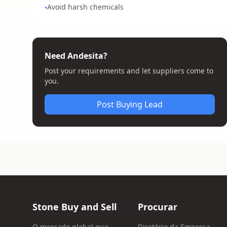
Avoid harsh chemicals
•
Need Andesita?
Post your requirements and let suppliers come to
you.
Post Buying Lead
Stone Buy and Sell
Procurar
O mercado global que
Diretório da Empresa