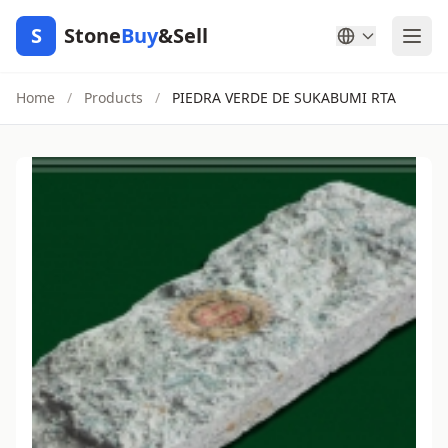
S
Stone
Buy
&Sell
Home
/
Products
/
PIEDRA VERDE DE SUKABUMI RTA