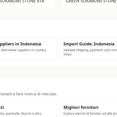
SUKABUMI STONE RTA
GREEN SUKABUMI STONE
ppliers in Indonesia
Import Guide: Indonesia
lternative suppliers in-country.
Validate shipping, payment, and com
steps.
ionarti e fare ricerca di mercato.
ti
Migliori fornitori
re, piastrelle, blocchi e altro
Esplora elenchi di fornitori ad alte pr