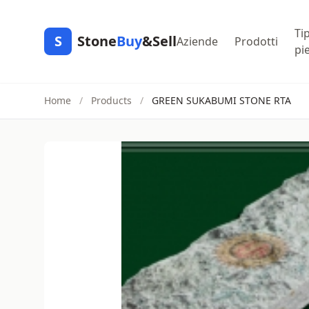
Tip
S
Stone
Buy
&Sell
Aziende
Prodotti
pi
Home
/
Products
/
GREEN SUKABUMI STONE RTA