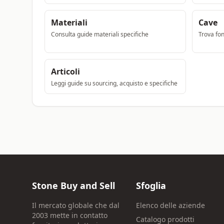
Materiali
Cave
Consulta guide materiali specifiche
Trova font
Articoli
Leggi guide su sourcing, acquisto e specifiche
Stone Buy and Sell
Sfoglia
Il mercato globale che dal
Elenco delle aziende
2003 mette in contatto
Catalogo prodotti