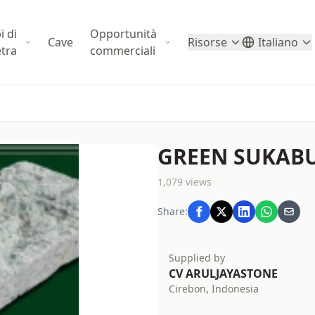
i di
Opportunità
Cave
Risorse
Italiano
etra
commerciali
GREEN SUKABU
1,079 views
Share:
Supplied by
CV ARULJAYASTONE
Cirebon, Indonesia