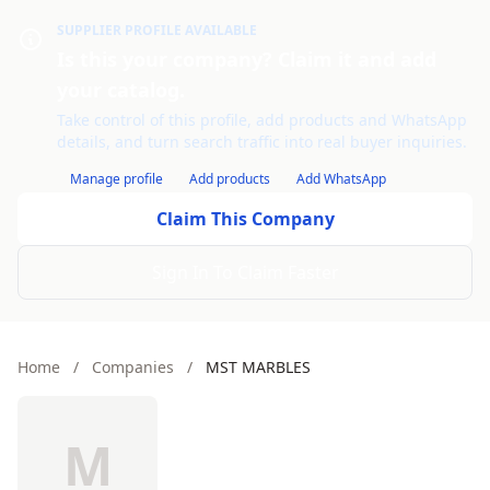
SUPPLIER PROFILE AVAILABLE
Is this your company? Claim it and add
your catalog.
Take control of this profile, add products and WhatsApp
details, and turn search traffic into real buyer inquiries.
Manage profile
Add products
Add WhatsApp
Claim This Company
Sign In To Claim Faster
Home
/
Companies
/
MST MARBLES
M