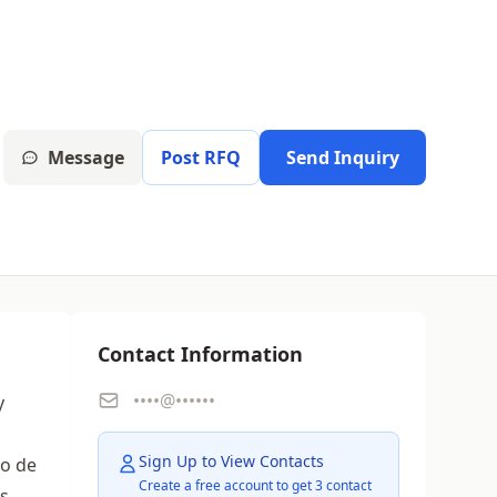
Message
Post RFQ
Send Inquiry
Contact Information
••••@••••••
y
Sign Up to View Contacts
so de
Create a free account to get 3 contact
s.