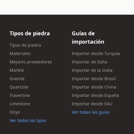
Tipos de piedra
Guías de
importación
Tipos de piedra
Materiales
Importar desde Turquía
Mejores proveedores
Importar de Italia
Marble
Importar de la India
Granite
Importar desde Brasil
Quartzite
Importar desde China
Travertine
Importar desde España
Limestone
Importar desde EAU
Onyx
Ver todas las guías
Ver todos los tipos