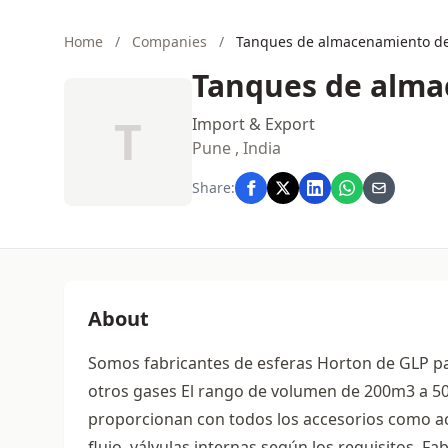
Home
/
Companies
/
Tanques de almacenamiento d
Tanques de alma
T
Import & Export
Pune , India
Share:
About
Somos fabricantes de esferas Horton de GLP pa
otros gases El rango de volumen de 200m3 a 
proporcionan con todos los accesorios como acc
flujo, válvulas internas según los requisitos. 