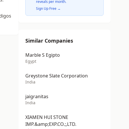
reveals per month.
Sign Up Free →
digos
Similar Companies
Marble S Egipto
Egypt
Greystone Slate Corporation
India
jaigranitas
India
XIAMEN HUI STONE
IMP.&amp;EXP.CO.;,LTD.