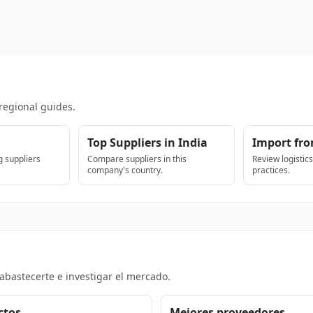
regional guides.
Top Suppliers in India
Import fro
 suppliers
Compare suppliers in this
Review logistic
company's country.
practices.
abastecerte e investigar el mercado.
ctos
Mejores proveedores