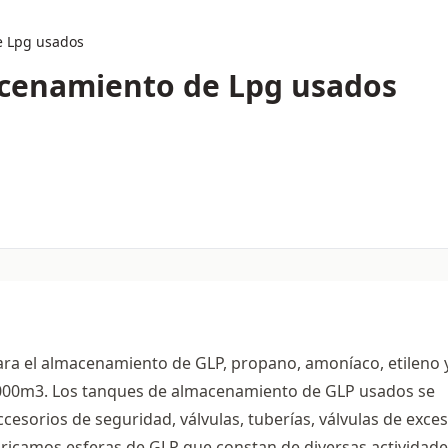
e Lpg usados
cenamiento de Lpg usados
ra el almacenamiento de GLP, propano, amoníaco, etileno 
5000m3. Los tanques de almacenamiento de GLP usados se
esorios de seguridad, válvulas, tuberías, válvulas de exce
Fabricamos esferas de GLP que constan de diversas actividade