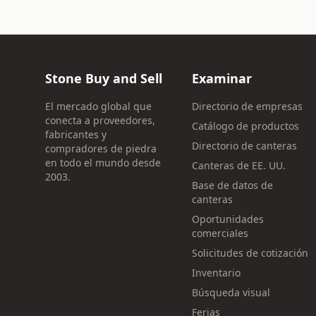
Stone Buy and Sell
Examinar
El mercado global que
Directorio de empresas
conecta a proveedores,
Catálogo de productos
fabricantes y
Directorio de canteras
compradores de piedra
en todo el mundo desde
Canteras de EE. UU.
2003.
Base de datos de
canteras
Oportunidades
comerciales
Solicitudes de cotización
Inventario
Búsqueda visual
Ferias