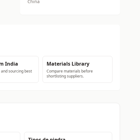
China
m India
Materials Library
s and sourcing best
Compare materials before
shortlisting suppliers.
Tipos de piedra