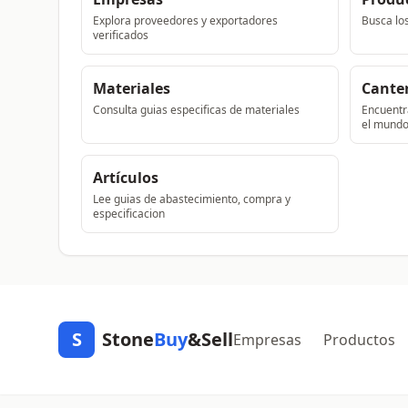
Explora proveedores y exportadores
Busca lo
verificados
Materiales
Cante
Consulta guias especificas de materiales
Encuentra
el mund
Artículos
Lee guias de abastecimiento, compra y
especificacion
S
Stone
Buy
&Sell
Empresas
Productos