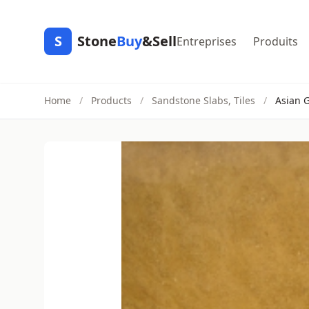
S
Stone
Buy
&Sell
Entreprises
Produits
Home
/
Products
/
Sandstone Slabs, Tiles
/
Asian 