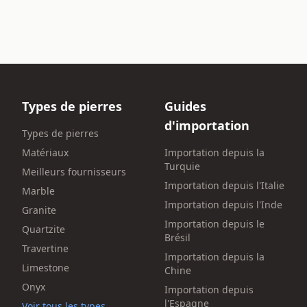
Types de pierres
Guides
d'importation
Types de pierres
Matériaux
Importation depuis la
Turquie
Meilleurs fournisseurs
Importation depuis l'Italie
Marble
Importation depuis l'Inde
Granite
Importation depuis le
Quartzite
Brésil
Travertine
Importation depuis la
Limestone
Chine
Onyx
Importation depuis
l'Espagne
Voir tous les types