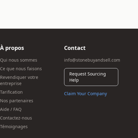
À propos
Contact
Qui nous sommes
info@stonebuyandsell.com
Ce que nous faisons
Request Sourcing
Revendiquer votre
Help
entreprise
Tarification
Claim Your Company
Nos partenaires
Aide / FAQ
Contactez-nous
Témoignages