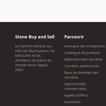
Stone Buy and Sell
Parcourir
Le marché mondial qui
Annuaire des entreprises
relie les fournisseurs, les
Catalogue de produits
fabricants et les
Répertoire des carrières
acheteurs de pierre du
monde entier depuis
Carrières américaines
2003.
Base de données des
carrières
Opportunités
commerciales
Appels d'offres
Inventaire