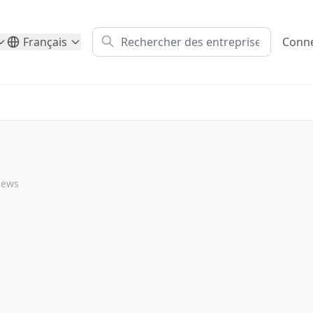
Français
Conn
iews