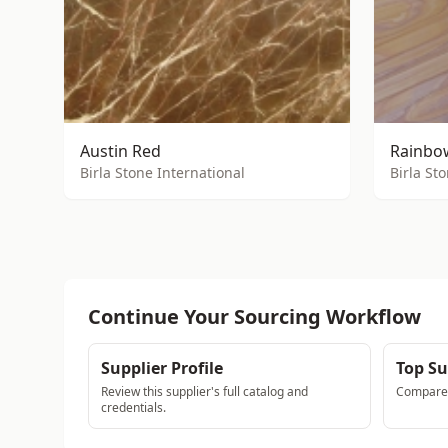
Austin Red
Rainbow
Birla Stone International
Birla St
Continue Your Sourcing Workflow
Supplier Profile
Top Su
Review this supplier's full catalog and
Compare a
credentials.