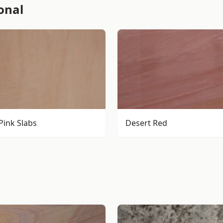
onal
Pink Slabs
Desert Red