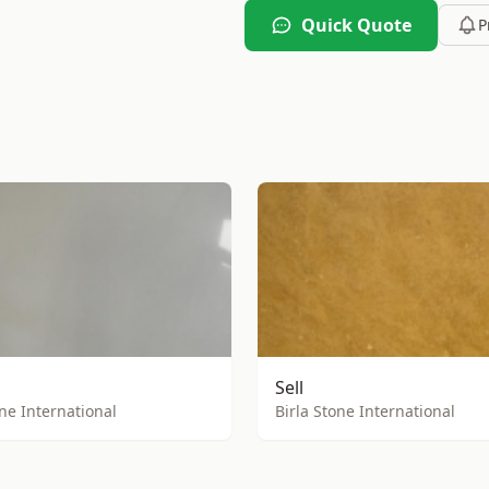
Quick Quote
P
Sell
one International
Birla Stone International