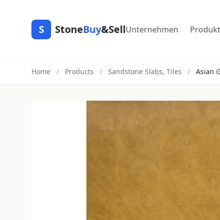
S
Stone
Buy
&Sell
Unternehmen
Produk
Home
/
Products
/
Sandstone Slabs, Tiles
/
Asian 