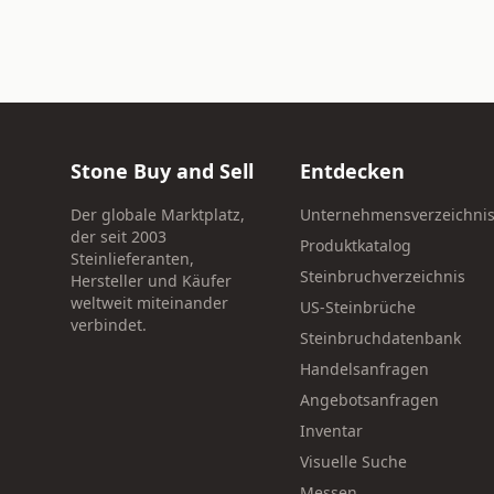
Stone Buy and Sell
Entdecken
Der globale Marktplatz,
Unternehmensverzeichni
der seit 2003
Produktkatalog
Steinlieferanten,
Steinbruchverzeichnis
Hersteller und Käufer
weltweit miteinander
US-Steinbrüche
verbindet.
Steinbruchdatenbank
Handelsanfragen
Angebotsanfragen
Inventar
Visuelle Suche
Messen