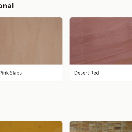
onal
Pink Slabs
Desert Red