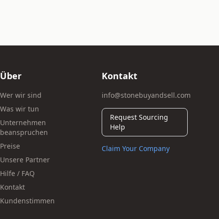
Über
Kontakt
Wer wir sind
info@stonebuyandsell.com
Was wir tun
Request Sourcing
Unternehmen
Help
beanspruchen
Preise
Claim Your Company
Unsere Partner
Hilfe / FAQ
Kontakt
Kundenstimmen