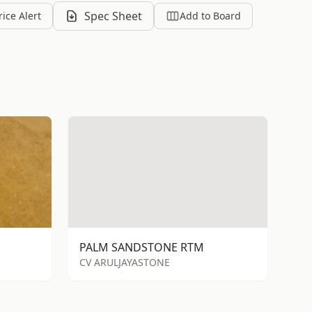
Spec Sheet
rice Alert
Add to Board
PALM SANDSTONE RTM
CV ARULJAYASTONE