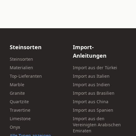
Steinsorten
Import-
Anleitungen
s
Steinsorten
Materialien
Import aus der Türkei
Top-Lieferanten
Import aus Italien
Marble
Import aus Indien
Granite
Import aus Brasilien
Quartzite
Import aus China
Travertine
Import aus Spanien
Limestone
Import aus den
Vereinigten Arabischen
Onyx
Emiraten
Alle Typen anzeigen