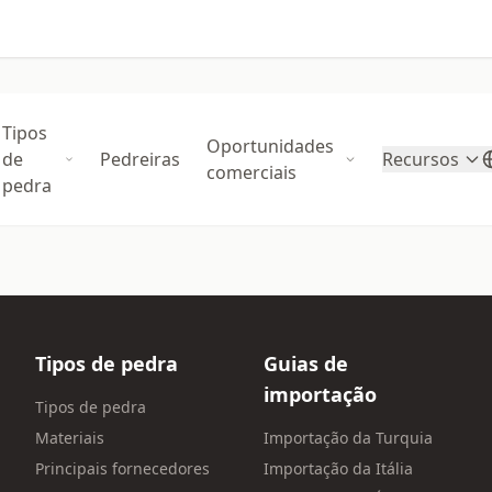
Tipos
Oportunidades
de
Pedreiras
Recursos
comerciais
pedra
Tipos de pedra
Guias de
importação
Tipos de pedra
Materiais
Importação da Turquia
Principais fornecedores
Importação da Itália