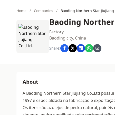
Home
/
Companies
/
Baoding Northern Star Jiujiang 
Baoding Northern
Factory
Baoding city, China
Share:
About
A Baoding Northern Star Jiujiang Co.,Ltd possu
1997 e especializada na fabricação e exportaçã
Os itens são azulejos de pedra natural, painéis
cimento, pedra empilhada solta,pavimentação e