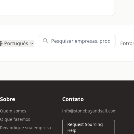
Português
Entra
Sobre
Contato
Quem somos
info@stonebuyandsell.com
O que fazemos
Request Sourcing
Reivindique sua empresa
Help