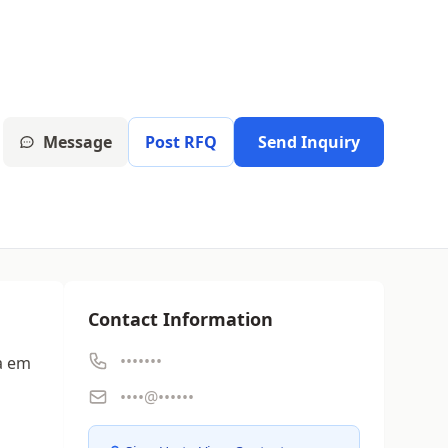
Message
Post RFQ
Send Inquiry
Contact Information
•••••••
da em
••••@••••••