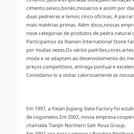
cimento,seixos,bonés,mosaicos e assim por di
duas pedreiras e temos cinco oficinas. A parce
mais matérias-primas. Além disso,nossas empre
nove categorias de produtos de pedra natural 
Participamos da Xiamen International Stone Fai
por muitas vezes.Os vários padrões,cores,arte
moda e se adaptam ao desenvolvimento do merc
preços competitivos, entrega pontual e excelent
Convidamo-lo a visitar calorosamente as nossas
Em 1997, a Yixian Jiujiang Slate Factory foi est
de cogumelos.Em 2002, nossa empresa coope
chamada Tianjin Northern Satr Roux Group.
Em 2002 ano,nossa empresa Baoding Northern Sta