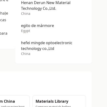
Henan Derun New Material
Technology Co.,Ltd.
lha)e
China
icas
egito de mármore
Egypt
para
hefei mingde optoelectronic
technology co.,Ltd
China
om China
Materials Library
s and sourcing best
Compare materials before