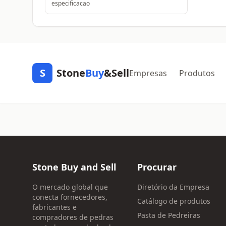
especificacao
S
Stone
Buy
&Sell
Empresas
Produtos
Stone Buy and Sell
Procurar
O mercado global que
Diretório da Empresa
conecta fornecedores,
Catálogo de produtos
fabricantes e
Pasta de Pedreiras
compradores de pedras