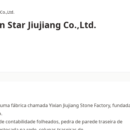
Co.,Ltd.
 Star Jiujiang Co.,Ltd.
i uma fábrica chamada Yixian Jiujiang Stone Factory, funda
o.
 de contabilidade folheados, pedra de parede traseira de
stocada na rede, colunas traseiras de