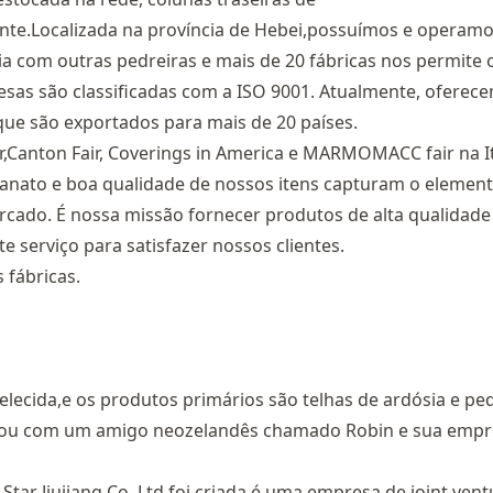
ante.Localizada na província de Hebei,possuímos e operam
ria com outras pedreiras e mais de 20 fábricas nos permite 
sas são classificadas com a ISO 9001. Atualmente, oferec
que são exportados para mais de 20 países.
r,Canton Fair, Coverings in America e MARMOMACC fair na It
sanato e boa qualidade de nossos itens capturam o elemen
ado. É nossa missão fornecer produtos de alta qualidade
e serviço para satisfazer nossos clientes.
 fábricas.
abelecida,e os produtos primários são telhas de ardósia e pe
rou com um amigo neozelandês chamado Robin e sua empr
r Jiujiang Co.,Ltd foi criada,é uma empresa de joint vent