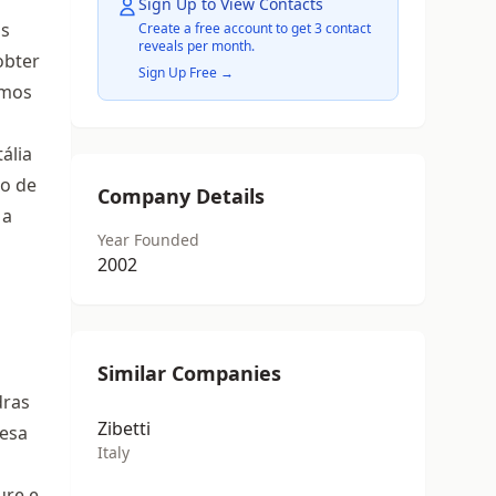
Sign Up to View Contacts
os
Create a free account to get 3 contact
reveals per month.
obter
Sign Up Free →
emos
ália
to de
Company Details
 a
Year Founded
2002
Similar Companies
dras
Zibetti
esa
Italy
ure e