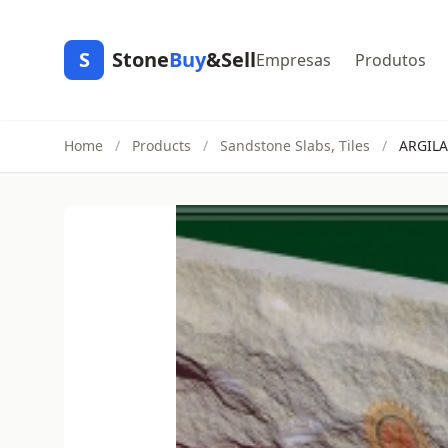
S
Stone
Buy
&Sell
Empresas
Produtos
Home
/
Products
/
Sandstone Slabs, Tiles
/
ARGILA