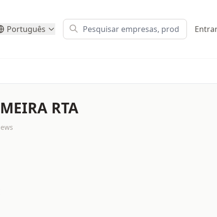
Português
Entra
LMEIRA RTA
iews
E