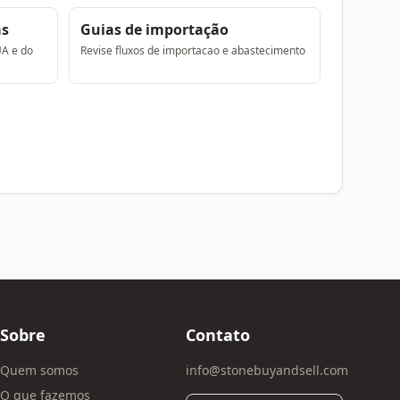
as
Guias de importação
UA e do
Revise fluxos de importacao e abastecimento
Sobre
Contato
Quem somos
info@stonebuyandsell.com
O que fazemos