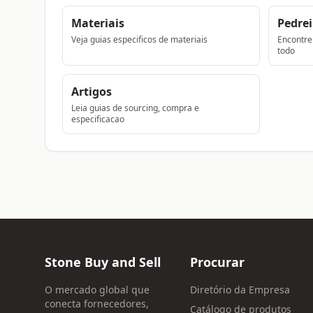
Materiais
Pedrei
Veja guias especificos de materiais
Encontre
todo
Artigos
Leia guias de sourcing, compra e
especificacao
Stone Buy and Sell
Procurar
O mercado global que
Diretório da Empresa
conecta fornecedores,
Catálogo de produtos