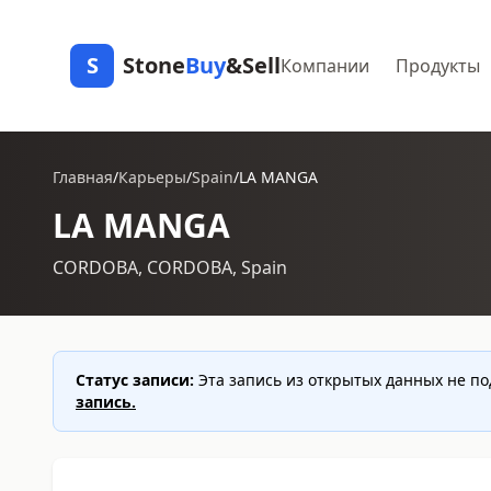
S
Stone
Buy
&Sell
Компании
Продукты
Главная
/
Карьеры
/
Spain
/
LA MANGA
LA MANGA
CORDOBA, CORDOBA, Spain
Статус записи:
Эта запись из открытых данных не п
запись.