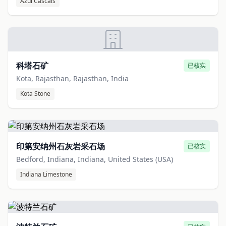
Azul Cascais
科塔石矿
已核实
Kota, Rajasthan, Rajasthan, India
Kota Stone
印第安纳州石灰岩采石场
已核实
Bedford, Indiana, Indiana, United States (USA)
Indiana Limestone