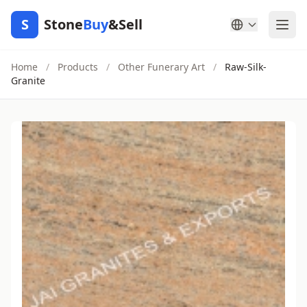
S
Stone
Buy
&Sell
Home
/
Products
/
Other Funerary Art
/
Raw-Silk-
Granite