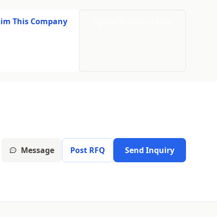
aim This Company
Sign In To Claim Faster
Message
Post RFQ
Send Inquiry