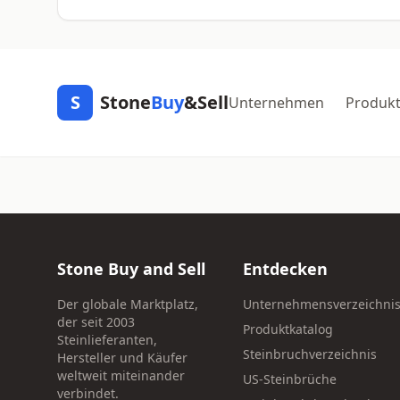
S
Stone
Buy
&Sell
Unternehmen
Produk
Stone Buy and Sell
Entdecken
Der globale Marktplatz,
Unternehmensverzeichni
der seit 2003
Produktkatalog
Steinlieferanten,
Steinbruchverzeichnis
Hersteller und Käufer
weltweit miteinander
US-Steinbrüche
verbindet.