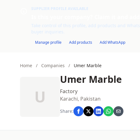
SUPPLIER PROFILE AVAILABLE
Is this your company? Claim it and add
Take control of this profile, add products and WhatsA
buyer inquiries.
Manage profile
Add products
Add WhatsApp
Home
/
Companies
/
Umer Marble
Umer Marble
U
Factory
Karachi, Pakistan
Share: