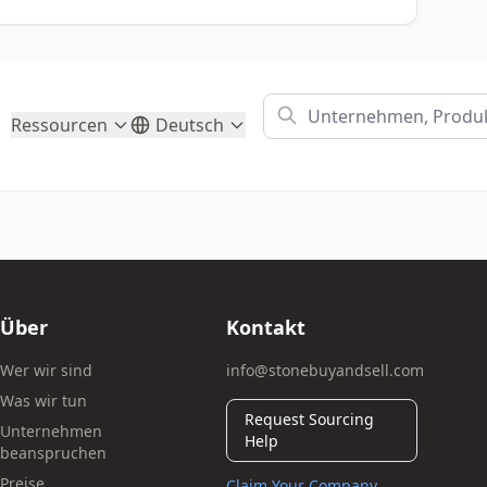
Ressourcen
Deutsch
Über
Kontakt
Wer wir sind
info@stonebuyandsell.com
Was wir tun
Request Sourcing
Unternehmen
Help
beanspruchen
Preise
Claim Your Company