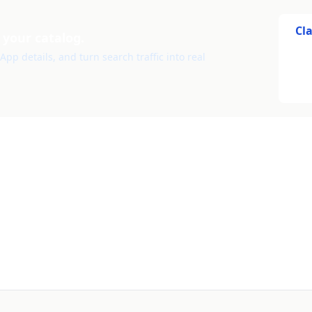
Cl
 your catalog.
pp details, and turn search traffic into real