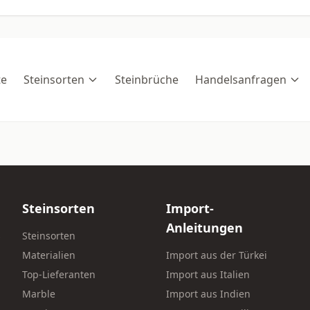
te
Steinsorten
Steinbrüche
Handelsanfragen
Steinsorten
Import-
Anleitungen
s
Steinsorten
Materialien
Import aus der Türkei
Top-Lieferanten
Import aus Italien
Marble
Import aus Indien