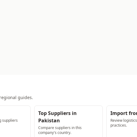
regional guides.
Top Suppliers in
Import fro
Pakistan
 suppliers
Review logistic
practices.
Compare suppliers in this
company's country.