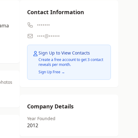
Contact Information
•••••••
lama
••••@••••••
Sign Up to View Contacts
Create a free account to get 3 contact
reveals per month.
Sign Up Free →
photos
Company Details
Year Founded
2012