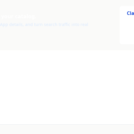
Cl
 your catalog.
pp details, and turn search traffic into real