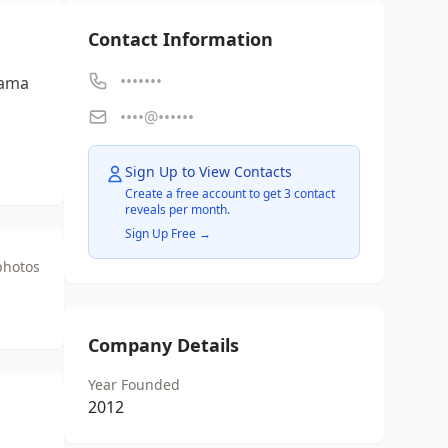
Contact Information
•••••••
lama
••••@••••••
Sign Up to View Contacts
Create a free account to get 3 contact
reveals per month.
Sign Up Free →
photos
Company Details
Year Founded
2012