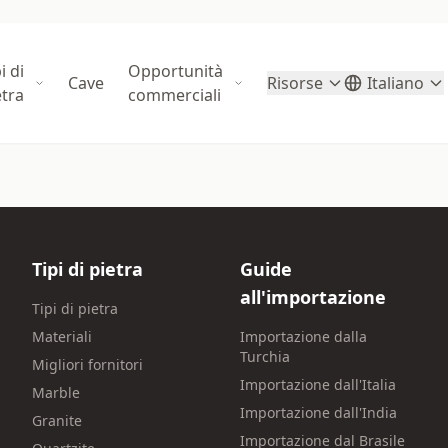
i di
Opportunità
Cave
Risorse
Italiano
etra
commerciali
Tipi di pietra
Guide
all'importazione
Tipi di pietra
Materiali
Importazione dalla
Turchia
Migliori fornitori
Importazione dall'Italia
Marble
Importazione dall'India
Granite
Importazione dal Brasile