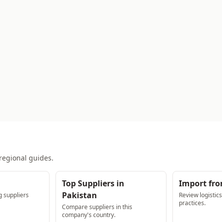
regional guides.
Top Suppliers in
Import fro
Pakistan
 suppliers
Review logistic
practices.
Compare suppliers in this
company's country.