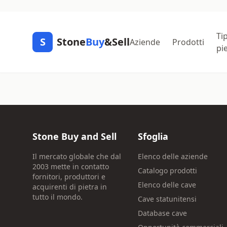
Tip
S
Stone
Buy
&Sell
Aziende
Prodotti
pi
Stone Buy and Sell
Sfoglia
Il mercato globale che dal
Elenco delle aziende
2003 mette in contatto
Catalogo prodotti
fornitori, produttori e
Elenco delle cave
acquirenti di pietra in
tutto il mondo.
Cave statunitensi
Database cave