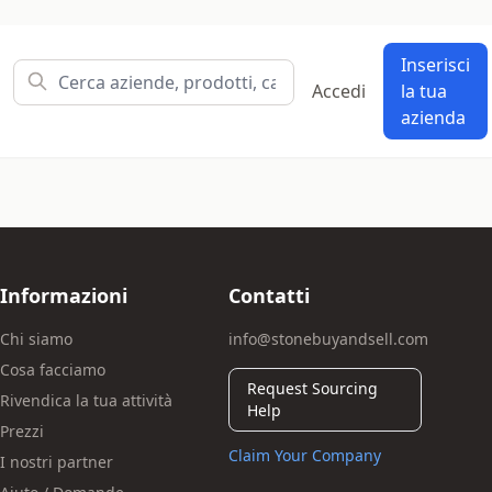
Inserisci
Accedi
la tua
azienda
Informazioni
Contatti
Chi siamo
info@stonebuyandsell.com
Cosa facciamo
Request Sourcing
Rivendica la tua attività
Help
Prezzi
Claim Your Company
I nostri partner