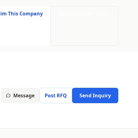
aim This Company
Sign In To Claim Faster
Message
Post RFQ
Send Inquiry