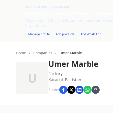
SUPPLIER PROFILE AVAILABLE
Is this your company? Claim it and add
Take control of this profile, add products and WhatsA
buyer inquiries.
Manage profile
Add products
Add WhatsApp
Home
/
Companies
/
Umer Marble
Umer Marble
U
Factory
Karachi, Pakistan
Share: