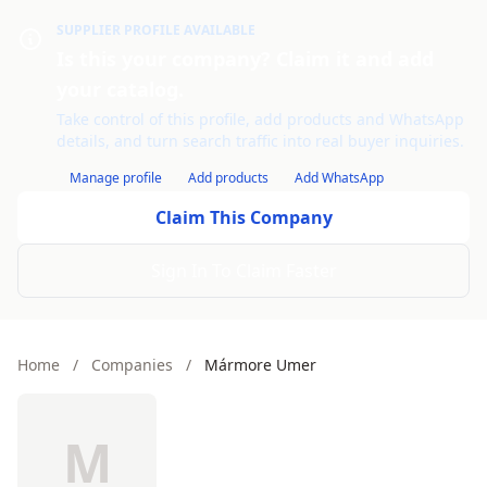
SUPPLIER PROFILE AVAILABLE
Is this your company? Claim it and add
your catalog.
Take control of this profile, add products and WhatsApp
details, and turn search traffic into real buyer inquiries.
Manage profile
Add products
Add WhatsApp
Claim This Company
Sign In To Claim Faster
Home
/
Companies
/
Mármore Umer
M