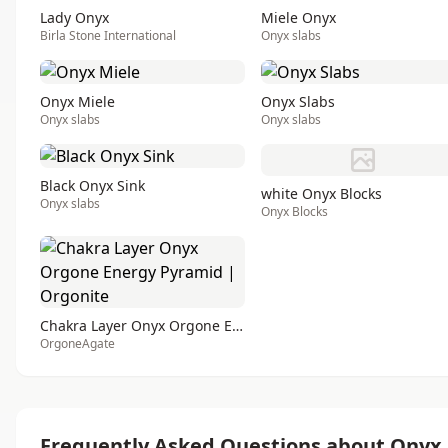
Lady Onyx
Miele Onyx
Birla Stone International
Onyx slabs
Onyx Miele
Onyx Slabs
Onyx slabs
Onyx slabs
Black Onyx Sink
white Onyx Blocks
Onyx slabs
Onyx Blocks
Chakra Layer Onyx Orgone Energy Pyramid | Orgonite
OrgoneAgate
Frequently Asked Questions about Onyx