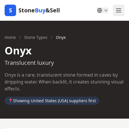
S
Stone
Buy
&Sell
Home
/
Stone Types
/
Onyx
Onyx
Translucent luxury
Onyx is a rare, translucent stone formed in caves by
dripping water. When backlit, it creates stunning visual
effects.
📍
Showing United States (USA) suppliers first