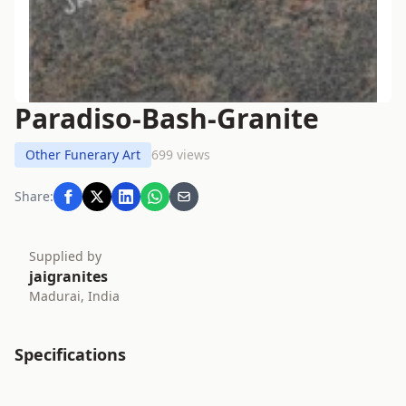
Paradiso-Bash-Granite
Other Funerary Art
699 views
Share:
Supplied by
jaigranites
Madurai, India
Specifications