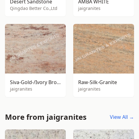
Desert Sandstone
AMBA WHITE
Qingdao Better Co.,Ltd
jaigranites
Siva-Gold-/Ivory Brown Granite
Raw-Silk-Granite
jaigranites
jaigranites
More from jaigranites
View All →