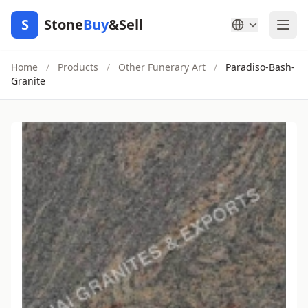
S
Stone
Buy
&Sell
Home
/
Products
/
Other Funerary Art
/
Paradiso-Bash-
Granite