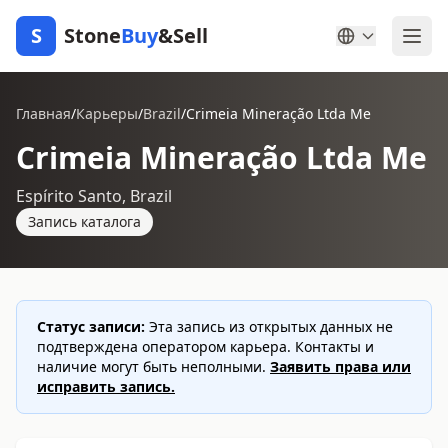
S
Stone
Buy
&Sell
Главная
/
Карьеры
/
Brazil
/
Crimeia Mineração Ltda Me
Crimeia Mineração Ltda Me
Espírito Santo, Brazil
Запись каталога
Статус записи:
Эта запись из открытых данных не
подтверждена оператором карьера. Контакты и
наличие могут быть неполными.
Заявить права или
исправить запись.