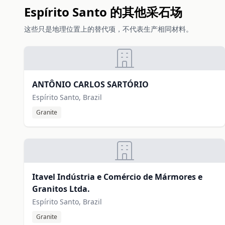
Espírito Santo 的其他采石场
这些只是地理位置上的替代项，不代表生产相同材料。
ANTÔNIO CARLOS SARTÓRIO
Espírito Santo, Brazil
Granite
Itavel Indústria e Comércio de Mármores e
Granitos Ltda.
Espírito Santo, Brazil
Granite