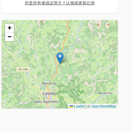
您是所有者或运营方？认领或更新记录
+
−
Leaflet
|
©
OpenStreetMap