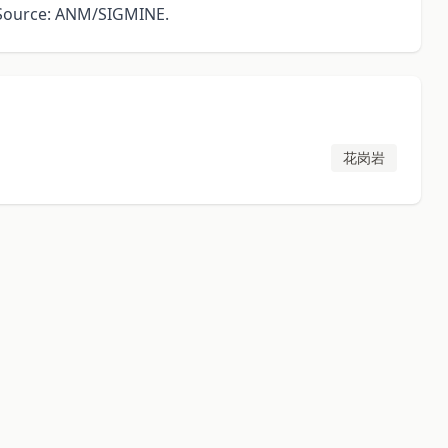
Source: ANM/SIGMINE.
花岗岩