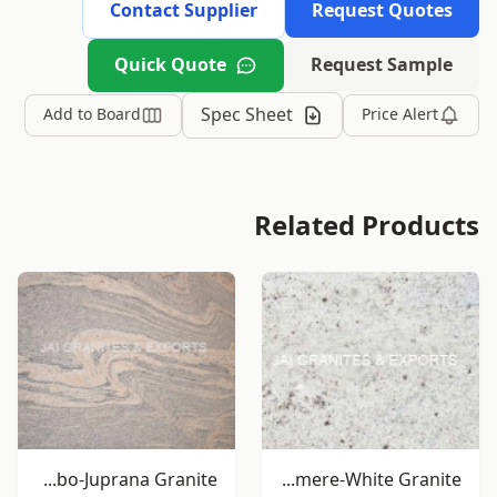
Contact Supplier
Request Quotes
Quick Quote
Request Sample
Spec Sheet
Add to Board
Price Alert
Related Products
Colombo-Juprana Granite
Cashmere-White Granite