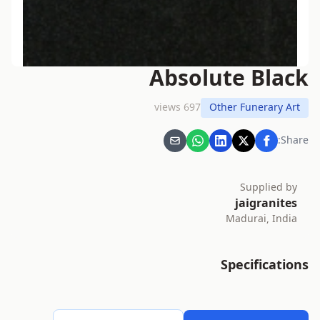
Absolute Black
697 views
Other Funerary Art
Share:
Supplied by
jaigranites
Madurai, India
Specifications