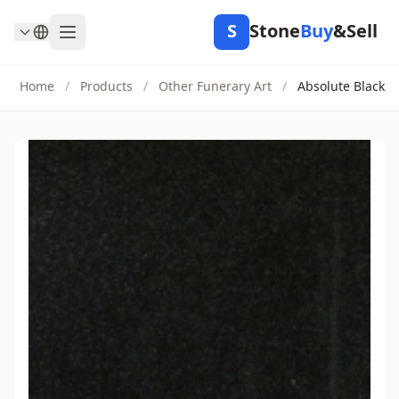
S
Stone
Buy
&Sell
Home
/
Products
/
Other Funerary Art
/
Absolute Black