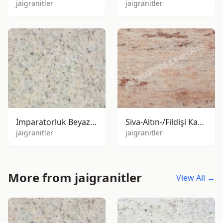
jaigranitler
jaigranitler
İmparatorluk Beyazı Granit
Siva-Altın-/Fildişi Kahverengi Granit
jaigranitler
jaigranitler
More from jaigranitler
View All →