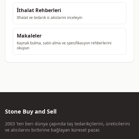
İthalat Rehberleri
Ithalat ve tedarik is akislarini inceleyin
Makaleler
Kaynak bulma, satin alma ve spesifikasyon rehberlerini
okuyun
Stone Buy and Sell
2003 'ten beri dünya çapında taş tedarikçilerini, üreticilerini
ve alıcılarını birbirine bağlayan küresel pazar.