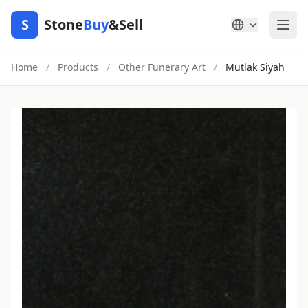
S
Stone
Buy
&Sell
Home
/
Products
/
Other Funerary Art
/
Mutlak Siyah