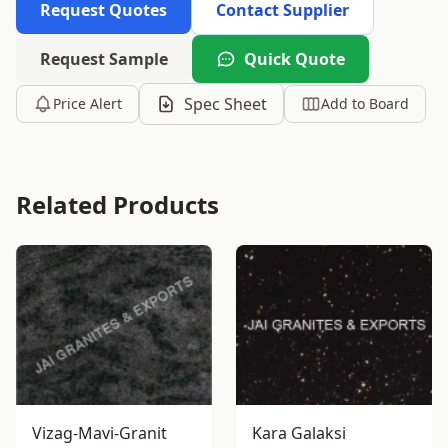
Request Quotes
Contact Supplier
Request Sample
Quick Quote
Spec Sheet
Price Alert
Add to Board
Related Products
Vizag-Mavi-Granit
Kara Galaksi